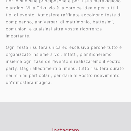
Per le sue sale principesche e per il suo meraviglioso
dispone di 200 posti auto.
giardino, Villa Trivulzio è la cornice ideale per tutti i
Tra i servizi offerti c’è anche quello del pernottamento.
tipi di evento. Atmosfere raffinate accolgono feste di
Gli ospiti potranno, infatti, dormire con una tariffa
compleanno, anniversari di matrimonio, battesimi,
agevolata presso il CosmoHotel Torri di Vimercate, un
comunioni e qualsiasi altra vostra ricorrenza
hotel a 4 stelle che dista soli 5 km dalla Villa, ma
importante.
raggiungibile anche con il nostro servizio di transfer.
Ogni festa risulterà unica ed esclusiva perché tutto è
organizzato insieme a voi. Infatti, pianificheremo
insieme ogni fase dell’evento e realizzaremo il vostro
party. Dagli allestimenti al menù, tutto risulterà curato
nei minimi particolari, per dare al vostro ricevimento
un’atmosfera magica.
Instagram