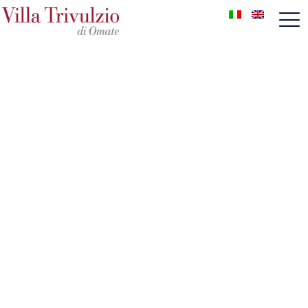
EVENTI
Ambiente prestigioso per eventi
esclusivi
Villa Trivulzio residenza storica ricca di fascino è il
luogo ideale per accogliere eventi speciali. La
grandiosità degli spazi esterni e la raffinatezza
degli interni, insieme all’elevata qualità della
cucina e all’organizzazione professionale
costituiscono il successo sia di eventi privati che
aziendali.