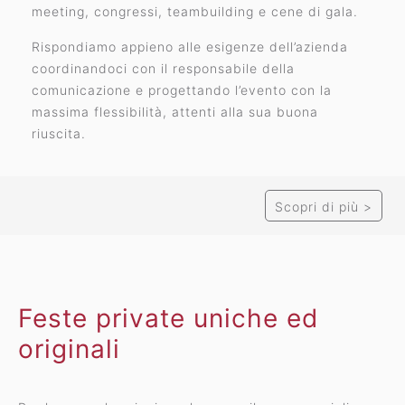
meeting, congressi, teambuilding e cene di gala.
Rispondiamo appieno alle esigenze dell’azienda
coordinandoci con il responsabile della
comunicazione e progettando l’evento con la
massima flessibilità, attenti alla sua buona
riuscita.
Scopri di più >
La villa è situata in una posizione strategica
facilmente raggiungibile. Dista, infatti, solo 23 km
dalla stazione centrale di Milano, ed è vicinissima agli
svincoli autostradali: 4 km dall’uscita autostradale di
Feste private uniche ed
Cavenago Cambiago e 7 km dall’uscita autostradale di
originali
Agrate Brianza.
A disposizione degli ospiti, l’ampio parcheggio interno