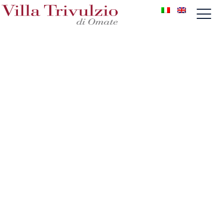
Contattaci per
il tuo evento speciale!
Prenota una visita in villa
Vieni a scoprire tutte le soluzioni che abbiamo
pensato per te, prenota una visita in villa con la
nostra wedding planner, sarà un aiuto prezioso che
ti guiderà nell'organizzazione di un evento
perfetto.