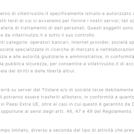
erno di villatrivulzio.it specificamente istruito e autorizzato
tti terzi di cui ci avvaliamo per fornire i nostri servizi; tal
ateria di trattamento di dati personali. Questi soggetti sono
 da villatrivulzio.it e sotto il suo controllo.
i categorie: operatori bancari, internet provider, società spe
società specializzate in ricerche di mercato e nell’elaborazion
izia e alle autorità giudiziarie e amministrative, in conformi
a pubblica sicurezza, per consentire a villatrivulzio.it di ac
a dei diritti e delle libertà altrui.
verrà su server del Titolare e/o di società terze debitamente
ali potranno essere trasferiti all’estero, in conformità a quan
 in Paesi Extra UE, oltre ai casi in cui questo è garantito d
 opportune ai sensi degli artt. 46, 47 e 49 del Regolamento.
mpo limitato, diverso a seconda del tipo di attività che prev