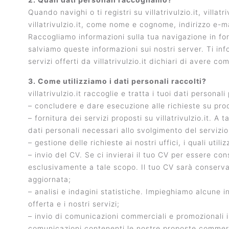
Quando navighi o ti registri su villatrivulzio.it, villa
villatrivulzio.it, come nome e cognome, indirizzo e-m
Raccogliamo informazioni sulla tua navigazione in for
salviamo queste informazioni sui nostri server. Ti inform
servizi offerti da villatrivulzio.it dichiari di avere c
3. Come utilizziamo i dati personali raccolti?
villatrivulzio.it raccoglie e tratta i tuoi dati personali
– concludere e dare esecuzione alle richieste su prodott
– fornitura dei servizi proposti su villatrivulzio.it. A 
dati personali necessari allo svolgimento del servizio
– gestione delle richieste ai nostri uffici, i quali uti
– invio del CV. Se ci invierai il tuo CV per essere c
esclusivamente a tale scopo. Il tuo CV sarà conserva
aggiornata;
– analisi e indagini statistiche. Impieghiamo alcune in
offerta e i nostri servizi;
– invio di comunicazioni commerciali e promozionali in 
comunicazioni contenenti le nostre proposte commercia