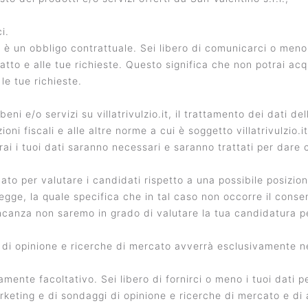
i.
tà è un obbligo contrattuale. Sei libero di comunicarci o meno
to e alle tue richieste. Questo significa che non potrai acqui
 le tue richieste.
eni e/o servizi su villatrivulzio.it, il trattamento dei dati de
izioni fiscali e alle altre norme a cui è soggetto villatrivulzi
i i tuoi dati saranno necessari e saranno trattati per dare c
o per valutare i candidati rispetto a una possibile posizione 
e, la quale specifica che in tal caso non occorre il consenso
canza non saremo in grado di valutare la tua candidatura per 
 di opinione e ricerche di mercato avverrà esclusivamente ne
utamente facoltativo. Sei libero di fornirci o meno i tuoi dati 
marketing e di sondaggi di opinione e ricerche di mercato e di a