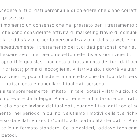
ccedere ai tuoi dati personali e di chiedere che siano corretti
ro possesso.
i momento un consenso che hai prestato per il trattamento dei
mo che sono considerate attività di marketing l’invio di comun
ella soddisfazione per la personalizzazione del sito web e del
mpestivamente il trattamento dei tuoi dati personali che ris
essere svolti nel pieno rispetto delle disposizioni vigenti.
di opporti in qualsiasi momento al trattamento dei tuoi dati pe
richiesta; prima di accoglierla, villatrivulzio.it dovrà valutar
tiva vigente, puoi chiedere la cancellazione dei tuoi dati pers
l trattamento e cancellare i tuoi dati personali.
sia temporaneamente limitato. In tale ipotesi villatrivulzio.i
ioni previste dalla legge. Puoi ottenere la limitazione del tra
ni alla cancellazione dei tuoi dati, quando i tuoi dati non ci
mento, nel periodo in cui noi valutiamo i motivi della tua richi
rso da villatrivulzio.it (“diritto alla portabilità dei dati”). P
te in un formato standard. Se lo desideri, laddove tecnicamen
icatoci.