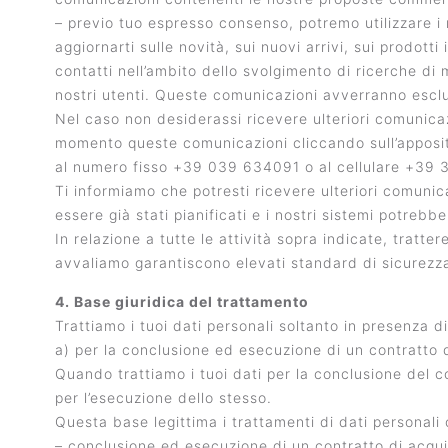
– previo tuo espresso consenso, potremo utilizzare i r
aggiornarti sulle novità, sui nuovi arrivi, sui prodott
contatti nell’ambito dello svolgimento di ricerche di m
nostri utenti. Queste comunicazioni avverranno escl
Nel caso non desiderassi ricevere ulteriori comunicazi
momento queste comunicazioni cliccando sull’apposit
al numero fisso +39 039 634091 o al cellulare +39 34
Ti informiamo che potresti ricevere ulteriori comunica
essere già stati pianificati e i nostri sistemi potreb
In relazione a tutte le attività sopra indicate, tratte
avvaliamo garantiscono elevati standard di sicurezza,
4. Base giuridica del trattamento
Trattiamo i tuoi dati personali soltanto in presenza 
a) per la conclusione ed esecuzione di un contratto d
Quando trattiamo i tuoi dati per la conclusione del c
per l’esecuzione dello stesso.
Questa base legittima i trattamenti di dati personali
– conclusione ed esecuzione di un contratto di acquist