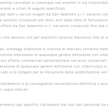
amente cancellati o comunque resi anonimi in via irreversibil
ermini e criteri di seguito specificati:
 per beni o servizi erogati da San Valentino s.r.l. saranno con
one saranno conservati per dieci anni dalla data di fatturazion
zi offerti da San Valentino s.r.l. verranno conservati fino alla
fici che saranno utili per assisterti saranno mantenuti fino al
iali, sondaggi d’opinione e ricerche di mercato verranno mante
’ultima interazione di qualunque genere dell’utente con villatr
ostrare offerte commerciali personalizzate verranno conservat
erazione di qualunque genere dell’utente con villatrivulzio.it;
mercato e di indagini per la rilevazione della soddisfazione v
trattamento e la conseguente cancellazione definitiva o anonim
ni sopra indicati.
rimento agli specifici trattamenti dei tuoi dati personali da pa