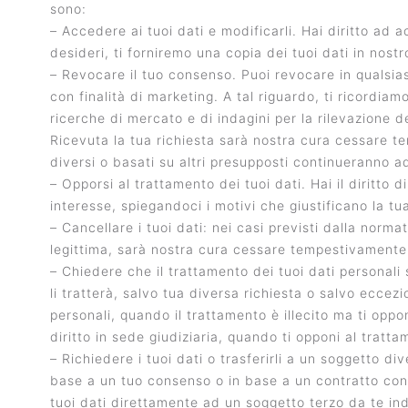
sono:
– Accedere ai tuoi dati e modificarli. Hai diritto ad a
desideri, ti forniremo una copia dei tuoi dati in nost
– Revocare il tuo consenso. Puoi revocare in qualsias
con finalità di marketing. A tal riguardo, ti ricordia
ricerche di mercato e di indagini per la rilevazione d
Ricevuta la tua richiesta sarà nostra cura cessare te
diversi o basati su altri presupposti continueranno ad 
– Opporsi al trattamento dei tuoi dati. Hai il diritto 
interesse, spiegandoci i motivi che giustificano la tua 
– Cancellare i tuoi dati: nei casi previsti dalla norma
legittima, sarà nostra cura cessare tempestivamente i
– Chiedere che il trattamento dei tuoi dati personali 
li tratterà, salvo tua diversa richiesta o salvo eccez
personali, quando il trattamento è illecito ma ti oppo
diritto in sede giudiziaria, quando ti opponi al tratta
– Richiedere i tuoi dati o trasferirli a un soggetto dive
base a un tuo consenso o in base a un contratto con 
tuoi dati direttamente ad un soggetto terzo da te ind