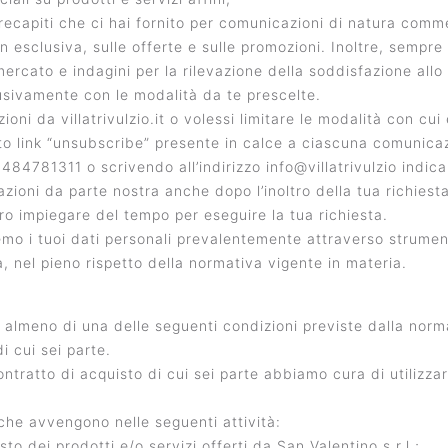
ecapiti che ci hai fornito per comunicazioni di natura commerc
i in esclusiva, sulle offerte e sulle promozioni. Inoltre, sempr
ercato e indagini per la rilevazione della soddisfazione allo s
usivamente con le modalità da te prescelte.
oni da villatrivulzio.it o volessi limitare le modalità con cui
o link “unsubscribe” presente in calce a ciascuna comunicaz
84781311 o scrivendo all’indirizzo info@villatrivulzio indic
zioni da parte nostra anche dopo l’inoltro della tua richiesta
bero impiegare del tempo per eseguire la tua richiesta.
remo i tuoi dati personali prevalentemente attraverso strumenti
 nel pieno rispetto della normativa vigente in materia.
di almeno di una delle seguenti condizioni previste dalla norm
i cui sei parte.
ontratto di acquisto di cui sei parte abbiamo cura di utilizz
 che avvengono nelle seguenti attività:
o dei prodotti e/o servizi offerti da San Valentino s.r.l.;