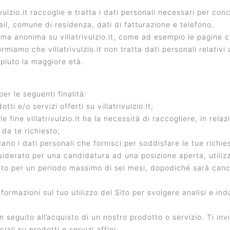
trivulzio.it raccoglie e tratta i dati personali necessari per c
ail, comune di residenza, dati di fatturazione e telefono.
ma anonima su villatrivulzio.it, come ad esempio le pagine ch
iamo che villatrivulzio.it non tratta dati personali relativi ai 
ompiuto la maggiore età.
 per le seguenti finalità:
i e/o servizi offerti su villatrivulzio.it;
tale fine villatrivulzio.it ha la necessità di raccogliere, in rel
 da te richiesto;
lizzano i dati personali che fornisci per soddisfare le tue richi
onsiderato per una candidatura ad una posizione aperta, utili
to per un periodo massimo di sei mesi, dopodiché sarà cancel
formazioni sul tuo utilizzo del Sito per svolgere analisi e inda
seguito all’acquisto di un nostro prodotto o servizio. Ti invi
li su prodotti e servizi affini;