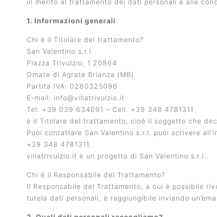
in merito al trattamento dei dati personali e alle condi
1. Informazioni generali
Chi è il Titolare del trattamento?
San Valentino s.r.l.
Piazza Trivulzio, 1 20864
Omate di Agrate Brianza (MB)
Partita IVA: 0280325096
E-mail: info@villatrivulzio.it
Tel. +39 039 634091 – Cell. +39 348 4781311
è il Titolare del trattamento, cioè il soggetto che de
Puoi contattare San Valentino s.r.l. puoi scrivere al
+39 348 4781311.
villatrivulzio.it è un progetto di San Valentino s.r.l..
Chi è il Responsabile del Trattamento?
Il Responsabile del Trattamento, a cui è possibile rivo
tutela dati personali, è raggiungibile inviando un’email 
2. Quali dati personali raccogliamo?