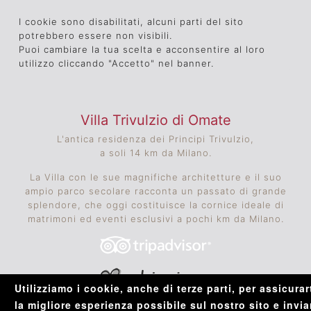
I cookie sono disabilitati, alcuni parti del sito
potrebbero essere non visibili.
Puoi cambiare la tua scelta e acconsentire al loro
utilizzo cliccando "Accetto" nel banner.
Villa Trivulzio di Omate
L'antica residenza dei Principi Trivulzio,
a soli 14 km da Milano.
La Villa con le sue magnifiche architetture e il suo
ampio parco secolare racconta un passato di grande
splendore, che oggi costituisce la cornice ideale di
matrimoni ed eventi esclusivi a pochi km da Milano.
Utilizziamo i cookie, anche di terze parti, per assicurar
la migliore esperienza possibile sul nostro sito e invia