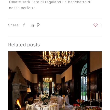
Omate sarà lieto di regalarvi un banchetto di
nozze perfetto.
Share
0
Related posts