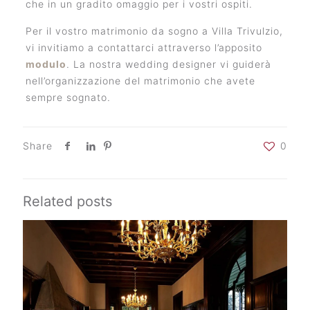
che in un gradito omaggio per i vostri ospiti.
Per il vostro matrimonio da sogno a Villa Trivulzio,
vi invitiamo a contattarci attraverso l’apposito
modulo
. La nostra wedding designer vi guiderà
nell’organizzazione del matrimonio che avete
sempre sognato.
Share
0
Related posts