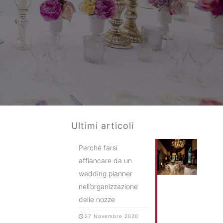
Ultimi articoli
Perché farsi
affiancare da un
wedding planner
nell’organizzazione
delle nozze
27 Novembre 2020