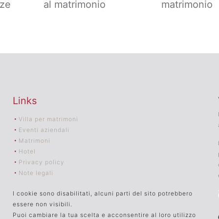
zze
al matrimonio
matrimonio
Links
Villa per matrimoni
Eventi aziendali
Matrimoni
Hotel
Privacy policy
Note legali
I cookie sono disabilitati, alcuni parti del sito potrebbero
essere non visibili.
Puoi cambiare la tua scelta e acconsentire al loro utilizzo