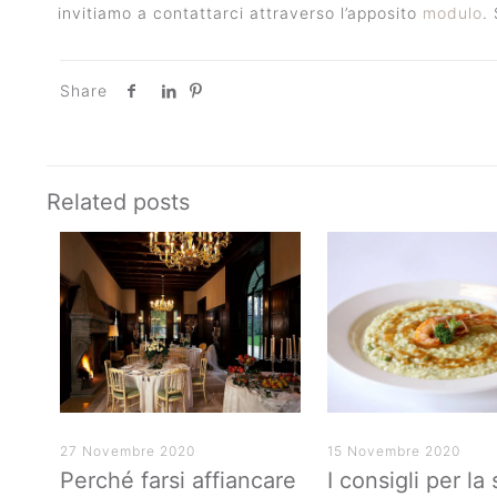
invitiamo a contattarci attraverso l’apposito
modulo
.
Share
Related posts
27 Novembre 2020
15 Novembre 2020
Perché farsi affiancare
I consigli per la