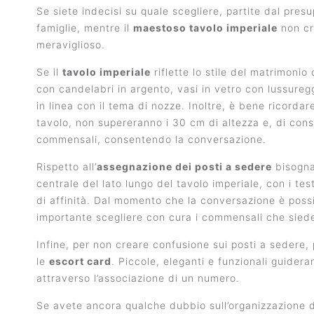
Se siete indecisi su quale scegliere, partite dal pres
famiglie, mentre il
maestoso tavolo imperiale
non cre
meraviglioso.
Se il
tavolo imperiale
riflette lo stile del matrimonio
con candelabri in argento, vasi in vetro con lussuregg
in linea con il tema di nozze. Inoltre, è bene ricorda
tavolo, non supereranno i 30 cm di altezza e, di con
commensali, consentendo la conversazione.
Rispetto all’
assegnazione dei posti a sedere
bisogna
centrale del lato lungo del tavolo imperiale, con i test
di affinità. Dal momento che la conversazione è possi
importante scegliere con cura i commensali che siede
Infine, per non creare confusione sui posti a sedere, 
le
escort card
. Piccole, eleganti e funzionali guidera
attraverso l’associazione di un numero.
Se avete ancora qualche dubbio sull’organizzazione di