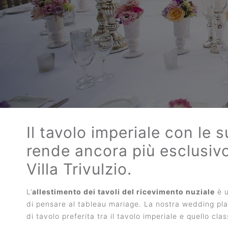
Il tavolo imperiale con le 
rende ancora più esclusivo
Villa Trivulzio.
L’
allestimento dei tavoli del ricevimento nuziale
è u
di pensare al tableau mariage. La nostra wedding plann
di tavolo preferita tra il tavolo imperiale e quello clas