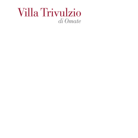
Blog
Wedding e dintorni
Benvenuti nel blog di Villa Trivulzio, qui troverete i 
legati al mondo dei matrimoni e degli eventi. Sfogliate
incluse le collezioni più recenti, le destinazioni per