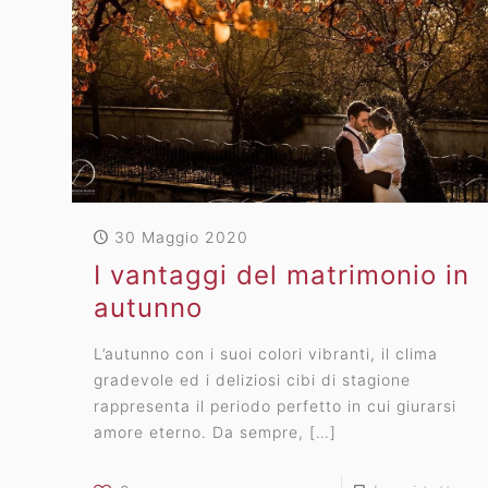
30 Maggio 2020
I vantaggi del matrimonio in
autunno
L’autunno con i suoi colori vibranti, il clima
gradevole ed i deliziosi cibi di stagione
rappresenta il periodo perfetto in cui giurarsi
amore eterno. Da sempre,
[…]