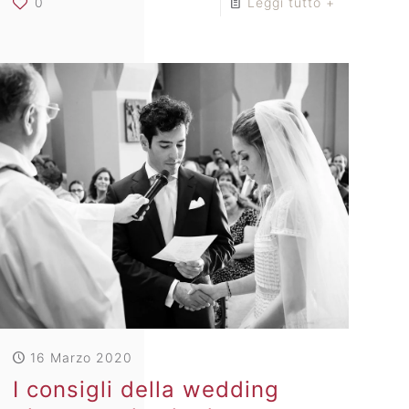
0
Leggi tutto +
16 Marzo 2020
I consigli della wedding