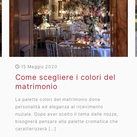
15 Maggio 2020
Come scegliere i colori del
matrimonio
La palette colori del matrimonio dona
personalità ed eleganza al ricevimento
nuziale. Dopo aver scelto il tema delle nozze,
bisognerà pensare alla palette cromatica che
caratterizzerà
[…]