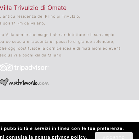
Villa Trivulzio di Omate
L'antica residenza dei Principi Trivulzio,
a soli 14 km da Milano.
La Villa con le sue magnifiche architetture e il suo ampio
parco secolare racconta un passato di grande splendore,
che oggi costituisce la cornice ideale di matrimoni ed eventi
esclusivi a pochi km da Milano.
i pubblicità e servizi in linea con le tue preferenze.
ni consulta la nostra privacy policy.
ACCETTO