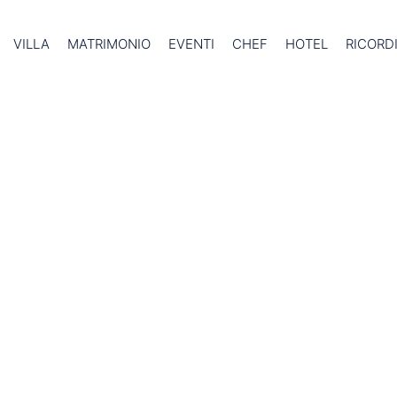
VILLA
MATRIMONIO
EVENTI
CHEF
HOTEL
RICORD
contenuti più sorprendenti
 i post relativi alla moda,
 romantiche vacanze in luna di