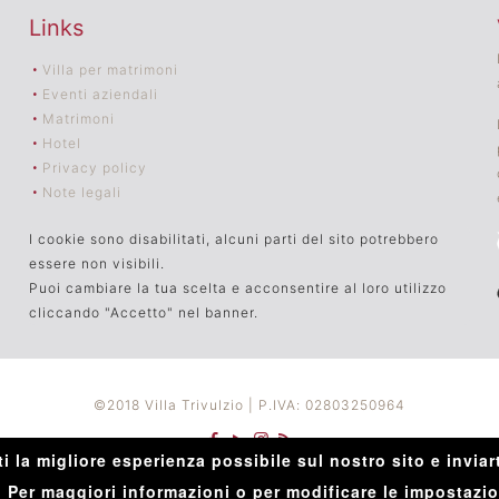
Links
Villa per matrimoni
Eventi aziendali
Matrimoni
Hotel
Privacy policy
Note legali
I cookie sono disabilitati, alcuni parti del sito potrebbero
essere non visibili.
Puoi cambiare la tua scelta e acconsentire al loro utilizzo
cliccando "Accetto" nel banner.
©2018 Villa Trivulzio | P.IVA: 02803250964
ti la migliore esperienza possibile sul nostro sito e inviart
.
Per maggiori informazioni o per modificare le impostazio