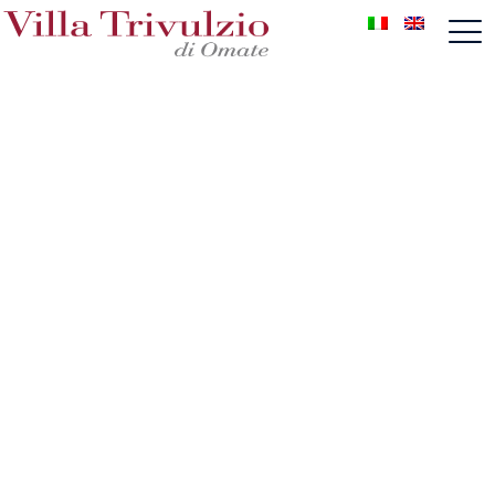
Blog
Wedding e dintorni
Benvenuti nel blog di Villa Trivulzio, qui troverete i
contenuti più sorprendenti legati al mondo dei
matrimoni e degli eventi. Sfogliate i post relativi
alla moda, incluse le collezioni più recenti, le
destinazioni per romantiche vacanze in luna di
miele e trovate ispirazione e idee per pianificare il
vostro matrimonio da sogno.