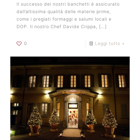
Il successo dei nostri banchetti è assicurato
dall’altissima qualità delle materie prime,
come i pregiati formaggi e salumi locali e
DOP. Il nostro Chef Davide Crippa,
[…]
0
Leggi tutto +