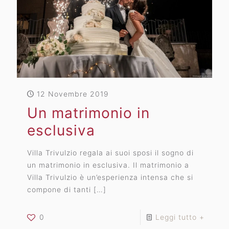
12 Novembre 2019
Un matrimonio in
esclusiva
Villa Trivulzio regala ai suoi sposi il sogno di
un matrimonio in esclusiva. Il matrimonio a
Villa Trivulzio è un’esperienza intensa che si
compone di tanti
[…]
0
Leggi tutto +