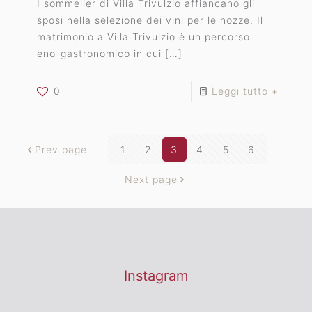
I sommelier di Villa Trivulzio affiancano gli
sposi nella selezione dei vini per le nozze. Il
matrimonio a Villa Trivulzio è un percorso
eno-gastronomico in cui
[…]
0
Leggi tutto +
Prev page
1
2
3
4
5
6
Next page
Instagram