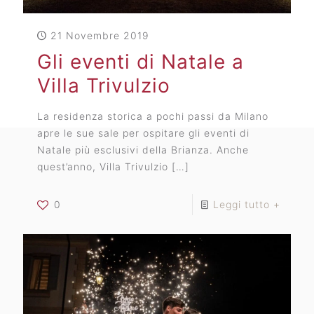
21 Novembre 2019
Gli eventi di Natale a
Villa Trivulzio
La residenza storica a pochi passi da Milano
apre le sue sale per ospitare gli eventi di
Natale più esclusivi della Brianza. Anche
quest’anno, Villa Trivulzio
[…]
0
Leggi tutto +